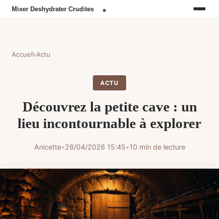
Accueil
›
Actu
ACTU
Découvrez la petite cave : un
lieu incontournable à explorer
Anicette
•
28/04/2026 15:45
•
10 min de lecture