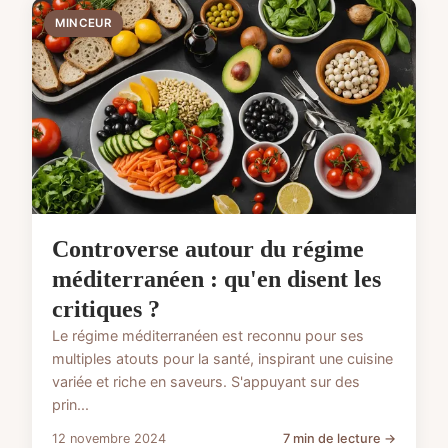
MINCEUR
Controverse autour du régime
méditerranéen : qu'en disent les
critiques ?
Le régime méditerranéen est reconnu pour ses
multiples atouts pour la santé, inspirant une cuisine
variée et riche en saveurs. S'appuyant sur des
prin...
12 novembre 2024
7 min de lecture →