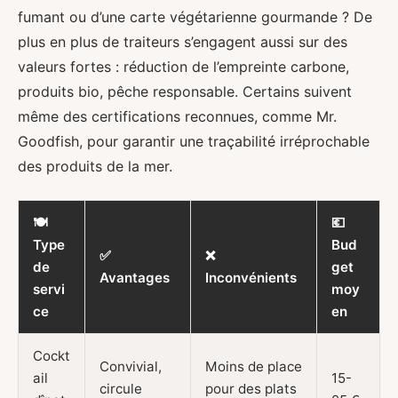
fumant ou d’une carte végétarienne gourmande ? De
plus en plus de traiteurs s’engagent aussi sur des
valeurs fortes : réduction de l’empreinte carbone,
produits bio, pêche responsable. Certains suivent
même des certifications reconnues, comme Mr.
Goodfish, pour garantir une traçabilité irréprochable
des produits de la mer.
🍽️
💶
Type
Bud
✅
❌
de
get
Avantages
Inconvénients
servi
moy
ce
en
Cockt
Convivial,
Moins de place
ail
15-
circule
pour des plats