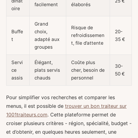
dînat
25 €
facilement
élaborés
oire
Grand
Risque de
Buffe
choix,
20-
refroidissemen
t
adapté aux
35 €
t, file d’attente
groupes
Servi
Élégant,
Coûte plus
30-
ce
plats servis
cher, besoin de
50 €
assis
chauds
personnel
Pour simplifier vos recherches et comparer les
menus, il est possible de
trouver un bon traiteur sur
1001traiteurs.com
. Cette plateforme permet de
croiser plusieurs critères - région, spécialité, budget -
et d’obtenir, en quelques heures seulement, une