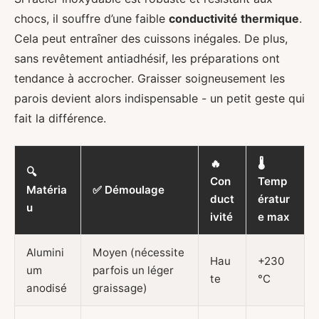
chocs, il souffre d’une faible
conductivité thermique
.
Cela peut entraîner des cuissons inégales. De plus,
sans revêtement antiadhésif, les préparations ont
tendance à accrocher. Graisser soigneusement les
parois devient alors indispensable - un petit geste qui
fait la différence.
🔥
🌡️
🔍
Con
Temp
Matéria
✅ Démoulage
duct
ératur
u
ivité
e max
Alumini
Moyen (nécessite
Hau
+230
um
parfois un léger
te
°C
anodisé
graissage)